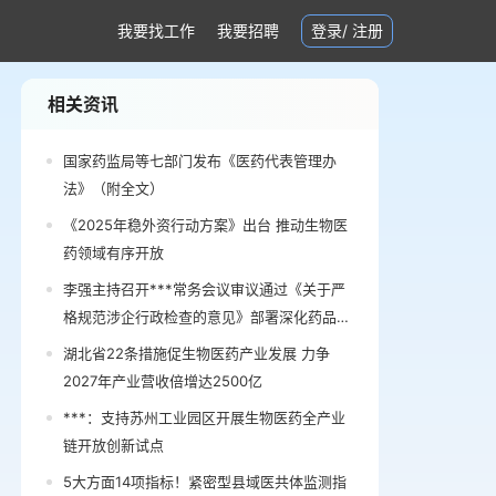
我要找工作
我要招聘
登录
/
注册
相关资讯
国家药监局等七部门发布《医药代表管理办
法》（附全文）
《2025年稳外资行动方案》出台 推动生物医
药领域有序开放
李强主持召开***常务会议审议通过《关于严
格规范涉企行政检查的意见》部署深化药品医
疗器械监管改革促进医药产业高质量发展有关
湖北省22条措施促生物医药产业发展 力争
举措
2027年产业营收倍增达2500亿
***：支持苏州工业园区开展生物医药全产业
链开放创新试点
5大方面14项指标！紧密型县域医共体监测指