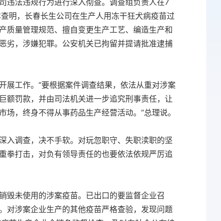
司违法违规行为进行深入彻查。调查组负责人在7
本查明，长春长生公司在生产人用冻干狂犬病疫苗过
产质量管理规范、擅自变更生产工艺、编造生产和
恶劣，涉嫌犯罪。公安机关已拘留并提请批准逮捕
开展工作。“要根据案件调查结果，依法从重对涉案
巨额罚款，并由司法机关进一步追究刑事责任，让
市场，终身不得从事药品生产经营活动。”总理说。
深入调查，决不手软。对玩忽职守、失职渎职的坚
重拳打击，对负有领导责任的也要依法依规严厉追
销毁未使用的涉案疫苗。已出口的要监督企业召
。对涉案企业生产的其他疫苗严格查验，发现问题