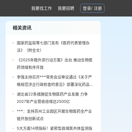
我要找工作
我要招聘
登录
/
注册
相关资讯
国家药监局等七部门发布《医药代表管理办
法》（附全文）
《2025年稳外资行动方案》出台 推动生物医
药领域有序开放
李强主持召开***常务会议审议通过《关于严
格规范涉企行政检查的意见》部署深化药品医
疗器械监管改革促进医药产业高质量发展有关
湖北省22条措施促生物医药产业发展 力争
举措
2027年产业营收倍增达2500亿
***：支持苏州工业园区开展生物医药全产业
链开放创新试点
5大方面14项指标！紧密型县域医共体监测指