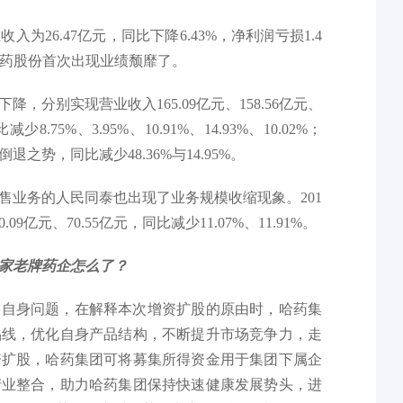
入为26.47亿元，同比下降6.43%，净利润亏损1.4
是哈药股份首次出现业绩颓靡了。
下降，分别实现营业收入165.09亿元、158.56亿元、
减少8.75%、3.95%、10.91%、14.93%、10.02%；
退之势，同比减少48.36%与14.95%。
售业务的人民同泰也出现了业务规模收缩现象。201
9亿元、70.55亿元，同比减少11.07%、11.91%。
家老牌药企怎么了？
到自身问题，在解释本次增资扩股的原由时，哈药集
品线，优化自身产品结构，不断提升市场竞争力，走
资扩股，哈药集团可将募集所得资金用于集团下属企
产业整合，助力哈药集团保持快速健康发展势头，进