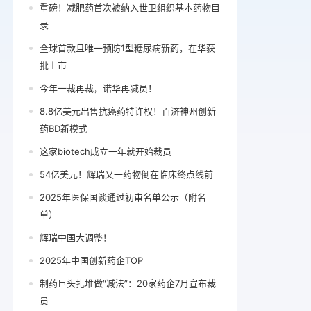
重磅！减肥药首次被纳入世卫组织基本药物目
录
全球首款且唯一预防1型糖尿病新药，在华获
批上市
今年一裁再裁，诺华再减员！
8.8亿美元出售抗癌药特许权！百济神州创新
药BD新模式
这家biotech成立一年就开始裁员
54亿美元！辉瑞又一药物倒在临床终点线前
2025年医保国谈通过初审名单公示（附名
单）
辉瑞中国大调整！
2025年中国创新药企TOP
制药巨头扎堆做“减法”：20家药企7月宣布裁
员