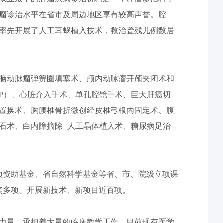
瘤诊治水平在省市及周边地区享有较高声誉。腔
率先开展了人工耳蜗植入技术，救治聋残儿例数居
脑动脉瘤弹簧圈填塞术、颅内动脉瘤开颅夹闭术和
CP）、心脏介入手术、单孔腔镜手术、巨大肝癌切
置换术、胸腰椎骨折微创经皮椎弓根内固定术、腹
石术、白内障摘除+人工晶体植入术、糖尿病足治
项资助基金、省自然科学基金等省、市、院级立项课
步奖多项。开展新技术、新项目近百项。
力量，承担着大量的临床教学工作，目前现有医学