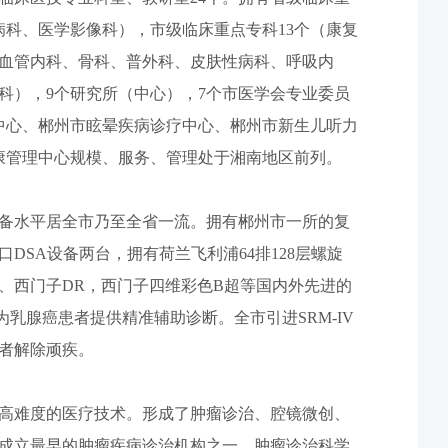
病科、医学影像科），市级临床重点专科13个（康复
血管内科、骨科、普外科、皮肤性病科、呼吸内
科），9个研究所（中心），7个市医学会专业委员
中心、郴州市眩晕疾病诊疗中心、郴州市新生儿听力
康管理中心规模、服务、管理处于湘南地区前列。
备水平居全市乃至全省一流。拥有郴州市一所的复
DSA设备两台，拥有荷兰飞利浦64排128层螺旋
振、西门子DR，西门子四维彩色B超等国内外先进的
乳腺癌患者提供精准辅助诊断。全市引进SRM-IV
患者解除顽疾。
高难度的医疗技术。形成了肿瘤诊治、腔镜微创、
成立最早的肿瘤疾病诊治机构之一，肿瘤诊治科学