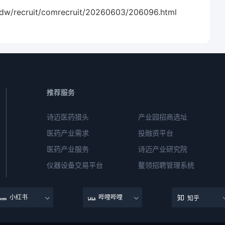
/recruit/comrecruit/20260603/206096.html
推荐服务
诗迈医药猎头
产业园招商选址
医药产业需求
投融资平台
医药产业服务
诗迈产业研究院
仪器设备交易平台
鳌领招聘管理系统
小红书
哔哩哔哩
知乎