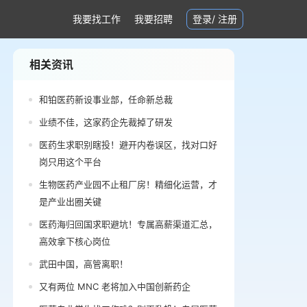
我要找工作
我要招聘
登录
/
注册
相关资讯
和铂医药新设事业部，任命新总裁
业绩不佳，这家药企先裁掉了研发
医药生求职别瞎投！避开内卷误区，找对口好
岗只用这个平台
生物医药产业园不止租厂房！精细化运营，才
是产业出圈关键
医药海归回国求职避坑！专属高薪渠道汇总，
高效拿下核心岗位
武田中国，高管离职！
又有两位 MNC 老将加入中国创新药企