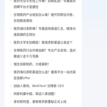
医药专业学生找工作难？别再乱投！专属医药
招聘平台才是捷径
生物医药产业规划怎么做？避开同质化内卷，
实现精准落地
医药海归求职难？专属高效渠道汇总，精准对
接高端药企岗位
医药大学生别瞎投！靠谱求职渠道认准这个
生物医药行业内卷加剧？专业产业咨询，选对
赛道少走千万弯路
强生创新制药，大佬离职！
医药海归求职渠道怎么选？垂直平台一站式搞
定高薪offer
创始人离场，BioNTech 空降新 CEO
阿斯利康中国，再迎人事调整！
曾任职阿里，睿智医药新董秘正式上线