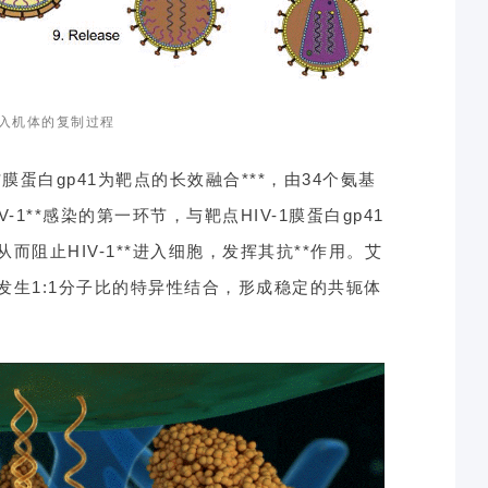
*侵入机体的复制过程
*膜蛋白gp41为靶点的长效融合***，由34个氨基
1**感染的第一环节，与靶点HIV-1膜蛋白gp41
而阻止HIV-1**进入细胞，发挥其抗**作用。艾
发生1:1分子比的特异性结合，形成稳定的共轭体