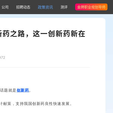
公司
招聘动态
政策资讯
测评
金牌职业规划导师
创新药之路，这一创新药新在
72
个话题就是
创新药
。
计献策，支持我国创新药良性快速发展。