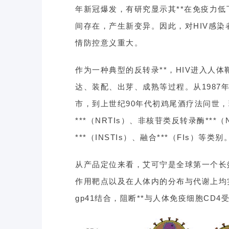
年新冠爆发，有研究显示其**在免疫力低
间存在，产生新变异。因此，对HIV感染
情防控意义重大。
作为一种典型的反转录**，HIV进入人
达、装配、出芽、成熟等过程。从1987年首个
市，到上世纪90年代初鸡尾酒疗法问世，
***（NRTIs）、非核苷类反转录酶***（
***（INSTIs）、融合***（FIs）等类别
从产品定位来看，艾可宁是全球第一个长效
作用靶点以及在人体内的分布与代谢上均
gp41结合，阻断**与人体免疫细胞CD4