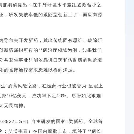
沈南鹏明确提出：在中外研发水平差距逐渐缩小之
证、研发失败率低的跟随型创新上了，而应向源
为导向去开发新药，跳出传统固有思维、破除研
创新药屈指可数的**病治疗领域为例，如果我们
公共卫生事业只能依靠进口药和仿制药的尴尬境
化的临床治疗需求恐难以得到满足。
生”的高风险之路，在医药行业也被誉为“皇冠上
耗资10亿美元，成功率不足10%。尽管如此艰难
大无畏精神。
688221.SH）自主研发的国家1类新药、全球首
用名：艾博韦泰）在国内获批上市，填补了**病长