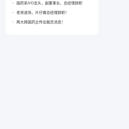
国药系IVD龙头，副董事长、总经理辞职
老将退场，片仔癀总经理辞职！
两大跨国药企传出裁员消息！