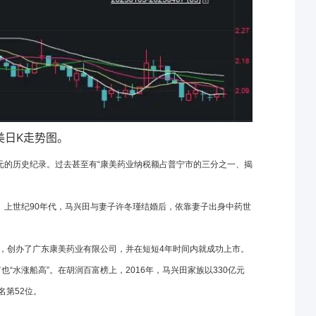
美日K走势图。
亿元的历史纪录。过去甚至有“康美药业纳税额占普宁市的三分之一、揭
。上世纪90年代，马兴田与妻子许冬瑾结婚后，依靠妻子出身中药世
妇，创办了广东康美药业有限公司，并在短短4年时间内就成功上市。
“水涨船高”。在胡润百富榜上，2016年，马兴田家族以330亿元
名第52位。