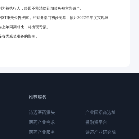
列为被执行人，终因不能清偿到期债务被宣告破产。
ST康美公告披露，经财务部门初步测算，预计2022年年度实现归
，与上年同期相比，将出现亏损。
提各类减值准备的影响。
推荐服务
诗迈医药猎头
产业园招商选址
医药产业需求
投融资平台
医药产业服务
诗迈产业研究院