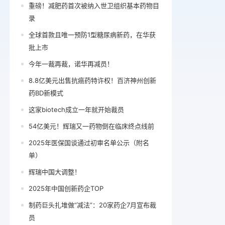
重磅！减肥药首次被纳入世卫组织基本药物目
录
全球首款且唯一预防1型糖尿病新药，在华获
批上市
今年一裁再裁，诺华再减员！
8.8亿美元出售抗癌药特许权！百济神州创新
药BD新模式
这家biotech成立一年就开始裁员
54亿美元！辉瑞又一药物倒在临床终点线前
2025年医保国谈通过初审名单公示（附名
单）
辉瑞中国大调整！
2025年中国创新药企TOP
制药巨头扎堆做“减法”：20家药企7月宣布裁
员