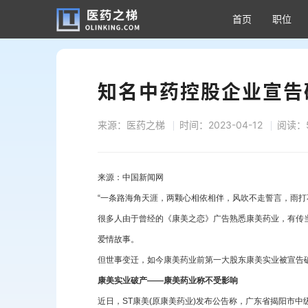
首页
职位
知名中药控股企业宣告
来源：医药之梯
时间：2023-04-12
阅读：
来源：中国新闻网
“一条路海角天涯，两颗心相依相伴，风吹不走誓言，雨打
很多人由于曾经的《康美之恋》广告熟悉康美药业，有传
爱情故事。
但世事变迁，如今康美药业前第一大股东康美实业被宣告破
康美实业破产——康美药业称不受影响
近日，ST康美(原康美药业)发布公告称，广东省揭阳市