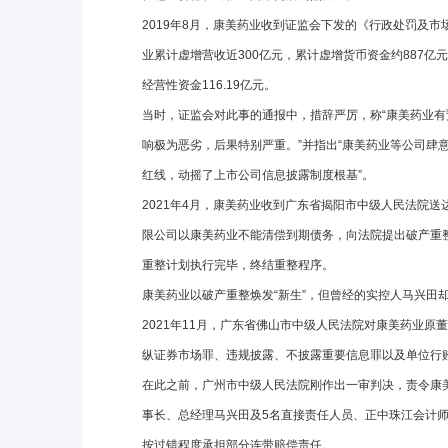
2019年8月，康美药业收到证监会下发的《行政处罚及市场
业累计虚增营收近300亿元，累计虚增货币资金约887亿
经营性资金116.19亿元。
当时，证监会对此事的通报中，措辞严厉，称“康美药业
响极为恶劣，后果特别严重。”并指出“康美药业等公司肆
红线，动摇了上市公司信息披露制度根基”。
2021年4月，康美药业收到广东省揭阳市中级人民法院送达
限公司以康美药业不能清偿到期债务，向法院提出破产重整
重整计划执行完毕，终结重整程序。
康美药业以破产重整焕发“新生”，但曾经的实控人马兴田
2021年11月，广东省佛山市中级人民法院对康美药业原
纵证券市场罪、违规披露、不披露重要信息罪以及单位行贿
在此之前，广州市中级人民法院刚作出一审判决，责令康美
事长、总经理马兴田及5名直接责任人员、正中珠江会计师
按过错程度承担部分连带赔偿责任。