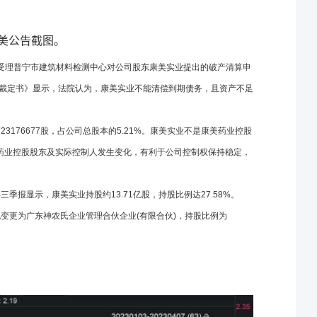
康美公告截图。
中院受理普宁市建筑材料检测中心对公司股东康美实业提出的破产清算申
《民事裁定书》显示，法院认为，康美实业不能清偿到期债务，且资产不足
176677股，占公司总股本的5.21%。康美实业不是康美药业控股
药业控股股东及实际控制人发生变化，有利于公司控制权保持稳定，
三季报显示，康美实业持股约13.71亿股，持股比例达27.58%。
也变更为广东神农氏企业管理合伙企业(有限合伙)，持股比例为