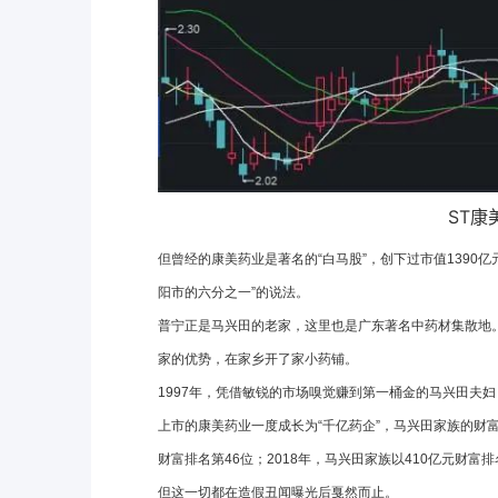
ST康
但曾经的康美药业是著名的“白马股”，创下过市值1390
阳市的六分之一”的说法。
普宁正是马兴田的老家，这里也是广东著名中药材集散地
家的优势，在家乡开了家小药铺。
1997年，凭借敏锐的市场嗅觉赚到第一桶金的马兴田夫
上市的康美药业一度成长为“千亿药企”，马兴田家族的财富也
财富排名第46位；2018年，马兴田家族以410亿元财富排
但这一切都在造假丑闻曝光后戛然而止。