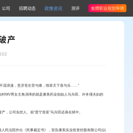
公司
招聘动态
政策资讯
测评
金牌职业规划导师
破产
502
不湿浪漫，意济苍生苦与痛，情牵天下喜与乐……”
当时MV男女主角演绎的就是康美药业创始人马兴田、许冬瑾夫妇的
产，公司实控人、前“普宁首富”马兴田还身在狱中。
中级人民法院作出《民事裁定书》，宣告康美实业投资控股有限公司(以