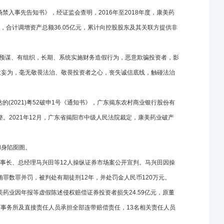
禁入事先告知书》，经证监会查明，2016年至2018年度，康美药
元，合计调增资产总额36.05亿元，累计向控股股东及其关联方提供非
有预谋、有组织，长期、系统实施财务造假行为，恶意欺骗投资者，影
意妄为，毫无敬畏法治、敬畏投资者之心，丧失诚信底线，触碰法治
的(2021)粤52破申1号《通知书》，广东揭东农村商业银行股份有
。2021年12月，广东省揭阳市中级人民法院裁定，康美药业破产
却身陷囹圄。
董事长、总经理马兴田等12人操纵证券市场案公开宣判。马兴田因操
罪数罪并罚，被判处有期徒刑12年，并处罚金人民币120万元。
药业因年报等虚假陈述侵权赔偿证券投资者损失24.59亿元，原董
事务所及直接责任人员承担全部连带赔偿责任，13名相关责任人员