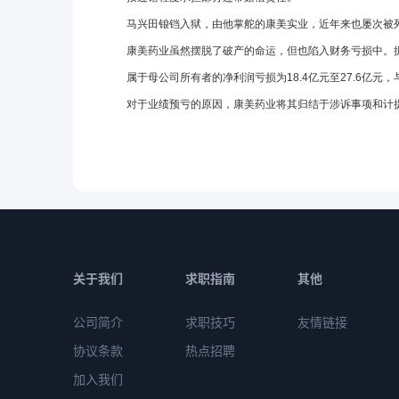
马兴田锒铛入狱，由他掌舵的康美实业，近年来也屡次被
康美药业虽然摆脱了破产的命运，但也陷入财务亏损中。据
属于母公司所有者的净利润亏损为18.4亿元至27.6亿元
对于业绩预亏的原因，康美药业将其归结于涉诉事项和计
关于我们
求职指南
其他
公司简介
求职技巧
友情链接
协议条款
热点招聘
加入我们