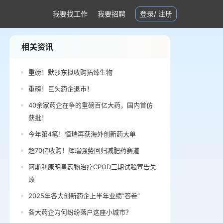
我要找工作
我要招聘
登录
/
注册
相关资讯
重磅！默沙东拟收购拓臻生物
重磅！巨头药企退市！
40余家药企在争的重磅百亿大药，国内首仿
获批！
今年第4笔！恒瑞再获海外创新药大单
超70亿收购！辉瑞强势回归减肥药赛道
阿斯利康明星药物治疗CPOD三期试验宣告失
败
2025年各大创新药企上半年业绩“答卷”
各大药企为何纷纷落户这座小城市？