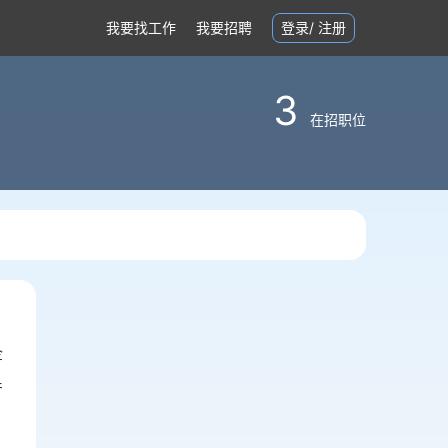
我要找工作
我要招聘
登录
/
注册
3
在招职位
企
产