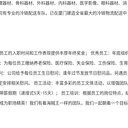
理器材、骨科器材、外科器材、内科器材、医学影像、眼科器材、消
司有专业的冷链配送车队，已在厦门建造全省最大的冷链物流配送中
；
员工的入职时间和工作表现提供丰厚年终奖金； 优秀员工：年底组
险：为每位员工缴纳养老保险、医疗保险、失业保险、工伤保险、生育
日福利：公司给予每位员工生日慰问；逢年过节发放节日慰问品，另遇员
定安排相关慰问。 员工活动：丰富多彩的员工文体活动，以增强团队
带薪假期（递增式5天-15天）； 员工培训：根据员工的岗位特点，
何成为职场精英！我们有着海贼王一样的团队，我们一起朝着一个目标