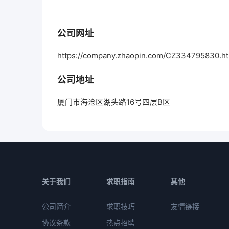
公司网址
https://company.zhaopin.com/CZ334795830.h
公司地址
厦门市海沧区湖头路16号四层B区
关于我们
求职指南
其他
公司简介
求职技巧
友情链接
协议条款
热点招聘