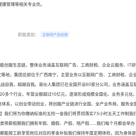
、健康管理等相关专业优。
职能类别：
互联网产品经理
能创服生态链，整体业务涵盖互联网广告、工商财税、企业云服务、IT研
沈等地，集团总部位于广西南宁，主营业务以互联网广告、工商财税、企
挑战自我，超越自我。易伙人集团已在全国开设60家分公司，业务涵盖互
20多个行业，年营业额超过10亿元，逐渐形成规模全国化、业务多元化
业务体系，以创业带动创业，将创服产业链进行全国、全产业布局，服务全
】我们将为你缴纳标准的五险一金我们将贯彻落实7.5小时五天工作制我
类带薪假期我们拥有年假、婚假、产假、陪产假……我们每个月都会举办
都能按工龄享受岗位对应的孝金补贴我们保持年度定期体检，因为身体是