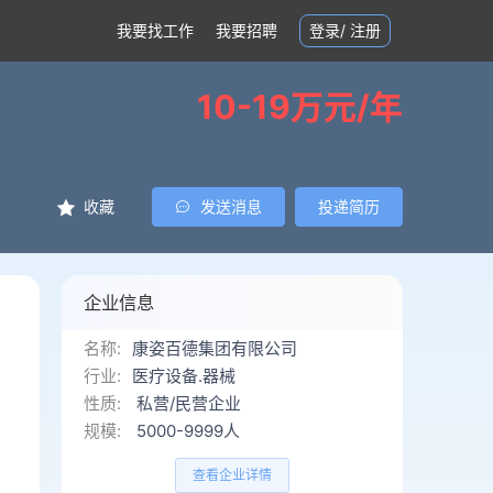
我要找工作
我要招聘
登录
/
注册
10-19万元/年
收藏
发送消息
投递简历
企业信息
名称:
康姿百德集团有限公司
行业:
医疗设备.器械
性质:
私营/民营企业
规模:
5000-9999人
查看企业详情