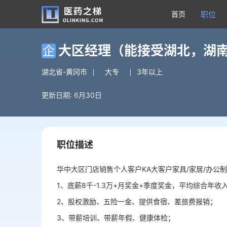
首页
职位
大区经理（能接受湖北，湖
企
湖北省-黄冈市
大专
3年以上
更新日期: 6月30日
职位描述
华中大区门店销售个人客户KA大客户家具/家居/办公制
1、底薪8千-1.3万+月奖金+季度奖金，平均综合年收
2、股权激励、五险一金、提供食宿、差旅费报销；
3、带薪培训、带薪年假、健康体检；