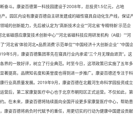
奋斗。康姿百德第一科技园建设于2008年，总投资1.5亿元，占地
正式投产。园区内设有康姿百德自主研发建成的磁性寝具自动化生产线，保证
域的创新能力，先后被认定为“高新技术企业”“河北省‘专精特新’示范企
“河北省磁感应康复技术创新中心”“河北省磁科技应用研发机构（A级）”“河
“河北省‘体验河北•品质消费’示范单位”“中国经济十大创新企业” “中国
019年5月，康姿百德集团率先在寝具行业内承诺“三个月无理由退货”。这
各界的一致好评，树立了行业典范。时至今日，这项政策已实施了五年多
显著提高，品牌知名度和美誉度也得到进一步推广。康姿百德还专注于科
康行业高质量发展。2019年9月，康姿百德在北戴河生命科学园投资成立
运营后，第二家康复医疗中心也于北京市朝阳区正式运营。不仅如此，第
约。在未来，康姿百德将陆续面向全国开设更多家康复医疗中心，帮助患
，康姿百德将肩负时代赋予的重任，用更切实的行动为健康中国建设贡献