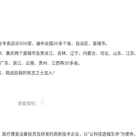
有专卖店近500家，遍布全国20多个省、自治区、直辖市。
天津、重庆两个直辖市及黑龙江、吉林、辽宁、内蒙古、河北、山东、江苏
广东、浙江、云南、贵州、江西等20多省。
薪、挑战自我的有志之士加入！
职能类别：
、医疗康复设备投资及研发的高新技术企业，以“让科技造福生命”为使命