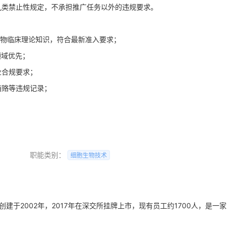
守九类禁止性规定，不承担推广任务以外的违规要求。
药物临床理论知识，符合最新准入要求；
领域优先；
业合规要求；
贿赂等违规记录；
职能类别：
细胞生物技术
Z）创建于2002年，2017年在深交所挂牌上市，现有员工约1700人，是一家