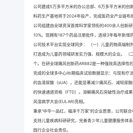
公司建成5万多平方米的办公总部、6万多平方米的创新
料药生产基地将于2024年投产，完成医药全产业链布
公司组建由全球资深首席科学家领衔的400余人创新研发
10%。现拥有187个药品注册批件，连续3年每年新增
公司技术平台实现全球同步： （一）儿童药物高端制剂
打造成为儿童药领域研发实力强、规模大的企业。 （
个。在研全球痛风创新药AR882是一种强效高选择性
完成的全球多中心Ⅱb期临床试验数据显示：与现有疗法
的血清尿酸（sUA），还能显著减少痛风石、减轻尿酸结
的快速通道资格（FTD）。溶解痛风石突破性治疗成果在
风湿病学大会(EULAR)亮相。
秉承“中华一品红，福泽千万家”的企业愿景，公司联合
支持儿童疾病科研研究，完善青少年儿童健康服务体系
践行企业社会责任。