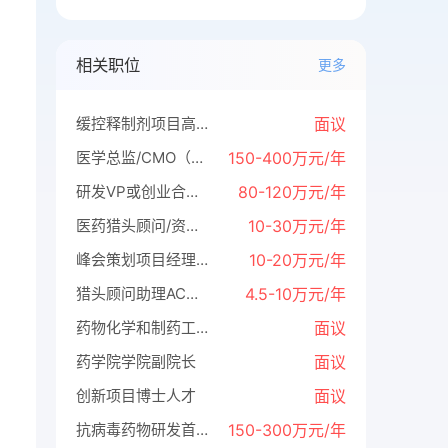
相关职位
更多
缓控释制剂项目高级研究员（5名）
面议
医学总监/CMO（全国共需8位）
150-400万元/年
研发VP或创业合伙人（集团找项目，股权+待遇+人才房+车+子女教育+政府资金）
80-120万元/年
医药猎头顾问/资深顾问
10-30万元/年
峰会策划项目经理/总监
10-20万元/年
猎头顾问助理AC（欢迎引荐优秀应届生）
4.5-10万元/年
药物化学和制药工程学系、生物制药学系、组织再生工程学系、临床药学和转化医学系各招聘系主任
面议
药学院学院副院长
面议
创新项目博士人才
面议
抗病毒药物研发首席科学家
150-300万元/年