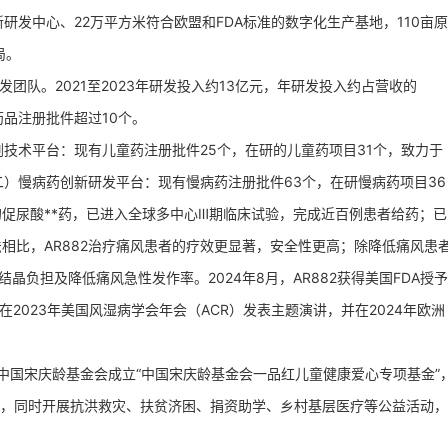
研发中心、22万平方米符合欧盟和FDA标准的数字化生产基地，110亩原
局。
团队。2021至2023年研发投入约13亿元，年研发投入约占营收的
药品注册批件超过10个。
技术平台：现有儿童药注册批件25个，在研的儿童药项目31个，致力于
二）慢病药创新研发平台：现有慢病药注册批件63个，在研慢病药项目36
的促尿酸**药，已进入全球多中心Ⅲ期临床试验，完成近百例患者给药；已
相比，AR882治疗痛风患者的疗效更显著，安全性更高；除降低痛风患
晶负担及降低痛风急性发作率。2024年8月，AR882获得美国FDA授予
2023年美国风湿病学会年会（ACR）发表主题演讲，并在2024年欧洲
中国宋庆龄基金会成立“中国宋庆龄基金会一品红儿童健康爱心专项基金”
，同时开展抗洪救灾、扶贫济困、捐资助学、乡村基层医疗等公益活动，