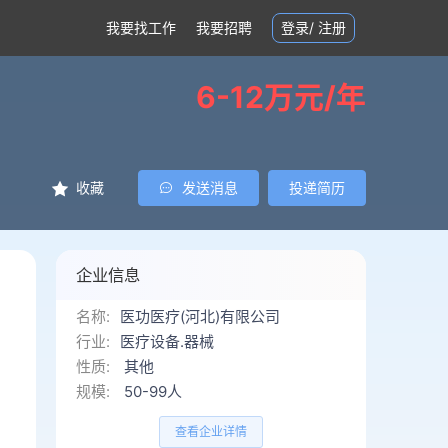
我要找工作
我要招聘
登录
/
注册
6-12万元/年
收藏
发送消息
投递简历
企业信息
名称:
医功医疗(河北)有限公司
行业:
医疗设备.器械
性质:
其他
规模:
50-99人
查看企业详情