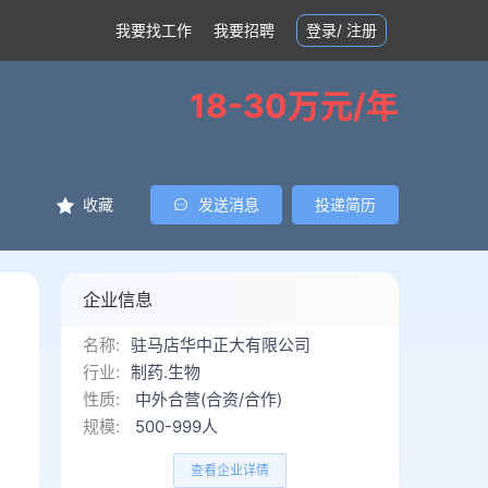
我要找工作
我要招聘
登录
/
注册
18-30万元/年
收藏
发送消息
投递简历
企业信息
名称:
驻马店华中正大有限公司
行业:
制药.生物
性质:
中外合营(合资/合作)
规模:
500-999人
查看企业详情