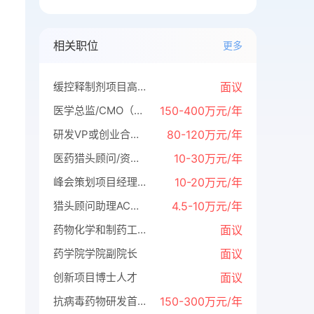
相关职位
更多
缓控释制剂项目高级研究员（5名）
面议
医学总监/CMO（全国共需8位）
150-400万元/年
研发VP或创业合伙人（集团找项目，股权+待遇+人才房+车+子女教育+政府资金）
80-120万元/年
医药猎头顾问/资深顾问
10-30万元/年
峰会策划项目经理/总监
10-20万元/年
猎头顾问助理AC（欢迎引荐优秀应届生）
4.5-10万元/年
药物化学和制药工程学系、生物制药学系、组织再生工程学系、临床药学和转化医学系各招聘系主任
面议
药学院学院副院长
面议
创新项目博士人才
面议
抗病毒药物研发首席科学家
150-300万元/年