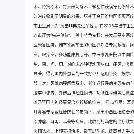
术、肾摘除术、胃大部切除术，微创性鼓膜穿孔修补术
的治疗收到了明显的效果，填补了金石滩地区多项医疗
市卫生局评为“抗击非典先进单位”。在2006年被市卫
连市评为“先进单位”。 其中特色专科：在发展基本
医康复医院，拥有德高望重的中医界知名专家教授，组
室，理疗室，多功能康复厅等。中医康复医院以中国传
望、闻、问、切、对临床各种疑难顽症如：痛风、类风
显著，得到国内外患者的一致好评！运用针灸、按摩、
段，对：颈椎病腰间盘脱出、老年退行性病变等疾病有
脑卒中偏瘫、外伤后神经性损伤、功能性障碍等后遗症
滩乃至国内神经康复治疗领域的空白。 重点科室：耳鼻
耳鼻喉专家戴经捷院长的带领下，采用中西医相结合的
部肿瘤、耳鸣、耳聋等疾病，均收到的满意的治疗效果
肉摘除术、上颌窦根治术、鼓室成型术、提高听力手术