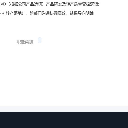
 IVD（根据公司产品选填）产品研发及转产质量管控逻辑;
料 + 转产落地），跨部门沟通协调高效，结果导向明确。
职能类别：