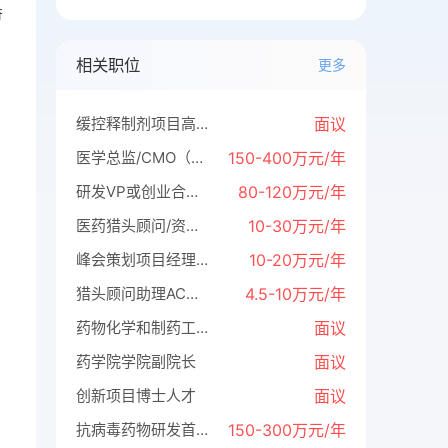
符
相关职位
更多
缓控释制剂项目高级研究员（5名）
面议
医学总监/CMO（全国共需8位）
150-400万元/年
研发VP或创业合伙人（集团找项目，股权+待遇+人才房+车+子女教育+政府资金）
80-120万元/年
医药猎头顾问/资深顾问
10-30万元/年
峰会策划项目经理/总监
10-20万元/年
猎头顾问助理AC（欢迎引荐优秀应届生）
4.5-10万元/年
药物化学和制药工程学系、生物制药学系、组织再生工程学系、临床药学和转化医学系各招聘系主任
面议
药学院学院副院长
面议
创新项目博士人才
面议
抗病毒药物研发首席科学家
150-300万元/年